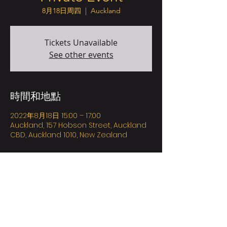
8月18日周四
  |  
Auckland
Tickets Unavailable
See other events
時間和地點
2022年8月18日 15:00 – 17:00
Auckland, 157 Hobson Street, Auckland
CBD, Auckland 1010, New Zealand
關於本活動